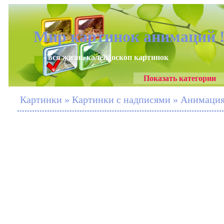
Мир картинок анимаций 
- вся жизнь калейдоскоп картинок
Показать категории
Картинки » Картинки с надписями » Анимация