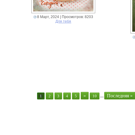
8 Март, 2024
| Просмотров: 8203
Для тебя
»
...
Последняя »
1
2
3
4
5
10