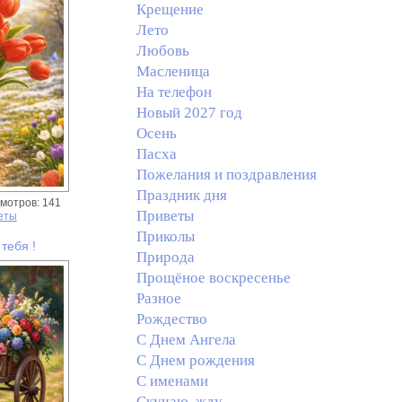
Крещение
Лето
Любовь
Масленица
На телефон
Новый 2027 год
Осень
Пасха
Пожелания и поздравления
Праздник дня
мотров: 141
Приветы
еты
Приколы
тебя !
Природа
Прощёное воскресенье
Разное
Рождество
С Днем Ангела
С Днем рождения
С именами
Скучаю, жду