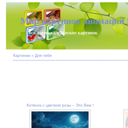
Мир картинок анимаций 
- вся жизнь калейдоскоп картинок
Картинки » Для тебя
Котёнок с цветком розы – Это Вам !