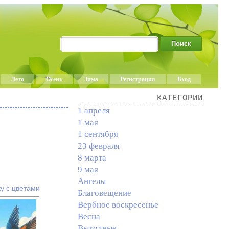
Лето
Осень
Зима
Регистрация
Вход
КАТЕГОРИИ
1 апреля
1 мая
1 сентября
23 февраля
8 марта
9 мая
Ангелы
у с цветами
Благовещение
Вербное воскресенье
Весна
Выходные