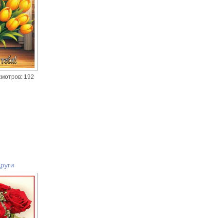
смотров: 192
други