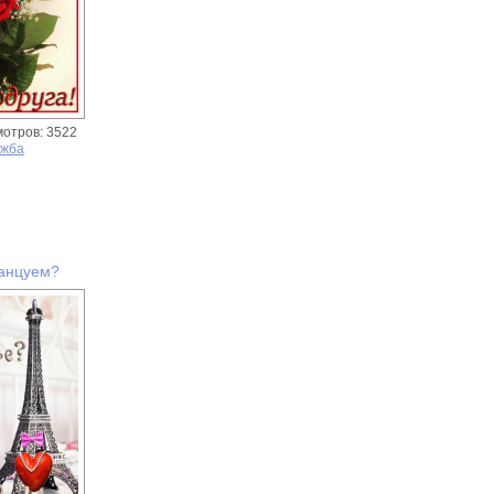
мотров: 3522
ужба
анцуем?