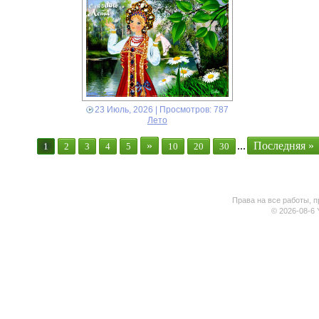
23 Июль, 2026
| Просмотров: 787
Лето
»
...
Последняя »
1
2
3
4
5
10
20
30
Права на все работы, п
© 2026-08-6 