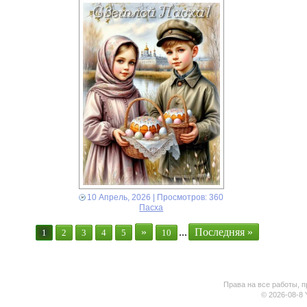
10 Апрель, 2026
| Просмотров: 360
Пасха
»
...
Последняя »
1
2
3
4
5
10
Права на все работы, п
© 2026-08-8 