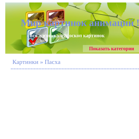
Мир картинок анимаций 
- вся жизнь калейдоскоп картинок
Показать категории
Картинки » Пасха