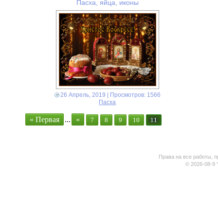
Пасха, яйца, иконы
26 Апрель, 2019
| Просмотров: 1566
Пасха
« Первая
...
«
7
8
9
10
11
Права на все работы, п
© 2026-08-9 