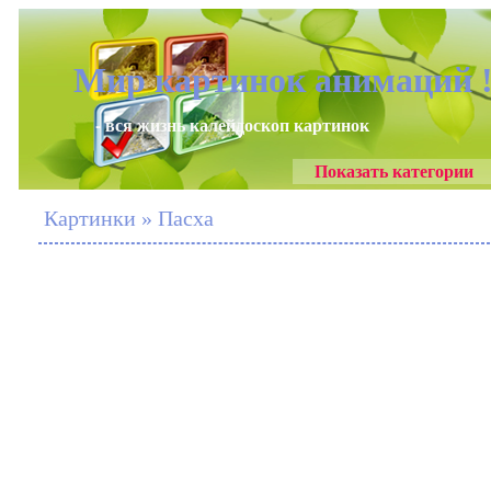
Мир картинок анимаций 
- вся жизнь калейдоскоп картинок
Показать категории
Картинки » Пасха