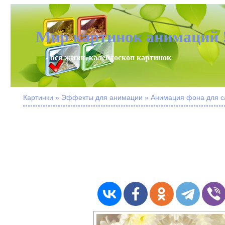
Мир картинок анимаций 
- вся жизнь калейдоскоп картинок
Картинки » Эффекты для анимации » Анимация фона для с