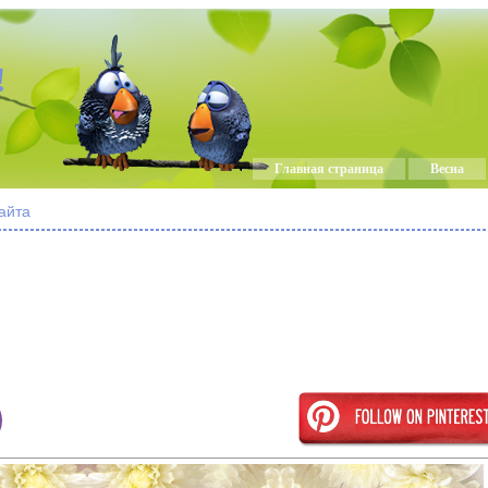
!
Главная страница
Весна
айта