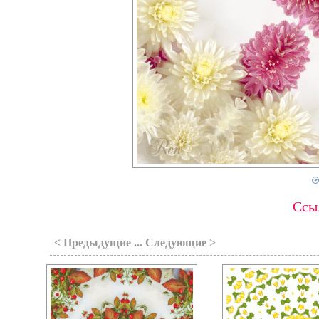
Ссыл
< Предыдущие ... Следующие >