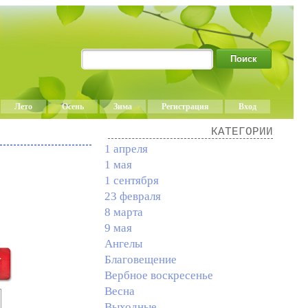
Лето
Осень
Зима
Регистрация
Вход
КАТЕГОРИИ
1 апреля
1 мая
1 сентября
23 февраля
8 марта
9 мая
Ангелы
Благовещение
Вербное воскресенье
Весна
Выходные