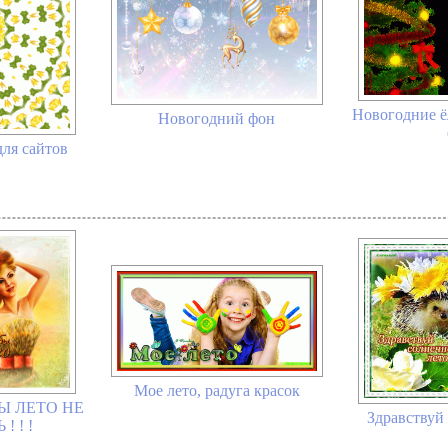
Новогодние ё
Новогодний фон
ля сайтов
Мое лето, радуга красок
БЫ ЛЕТО НЕ
Здравствуй 
 ! !