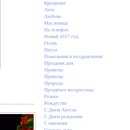
Крещение
Лето
Любовь
Масленица
На телефон
Новый 2027 год
Осень
Пасха
Пожелания и поздравления
Праздник дня
Приветы
Приколы
Природа
Прощёное воскресенье
Разное
Рождество
С Днем Ангела
С Днем рождения
С именами
Скучаю, жду