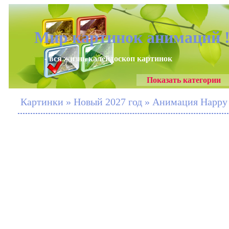
Мир картинок анимаций 
- вся жизнь калейдоскоп картинок
Показать категории
Картинки » Новый 2027 год » Анимация Happy