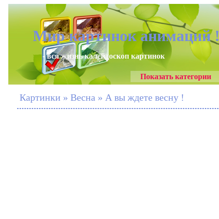
Мир картинок анимаций 
- вся жизнь калейдоскоп картинок
Показать категории
Картинки » Весна » А вы ждете весну !