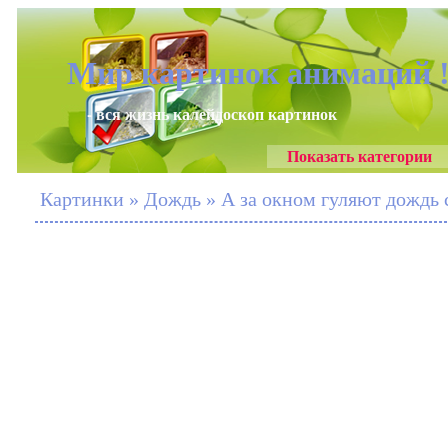
Мир картинок анимаций 
- вся жизнь калейдоскоп картинок
Показать категории
Картинки » Дождь » А за окном гуляют дождь