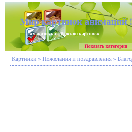
Мир картинок анимаций 
- вся жизнь калейдоскоп картинок
Показать категории
Картинки » Пожелания и поздравления » Благод