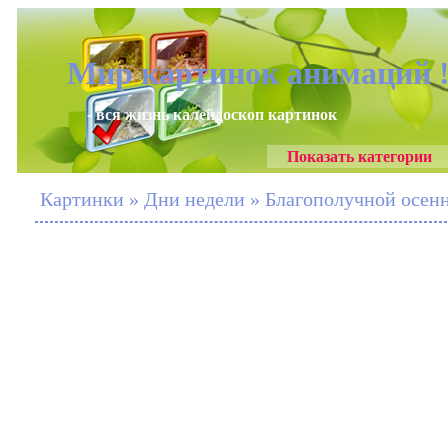
Мир картинок анимаций 
- вся жизнь калейдоскоп картинок
Показать категории
Картинки » Дни недели » Благополучной осен