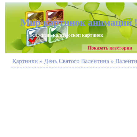
Мир картинок анимаций 
- вся жизнь калейдоскоп картинок
Показать категории
Картинки » День Святого Валентина » Валент