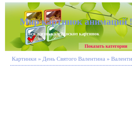
Мир картинок анимаций 
- вся жизнь калейдоскоп картинок
Показать категории
Картинки » День Святого Валентина » Валенти