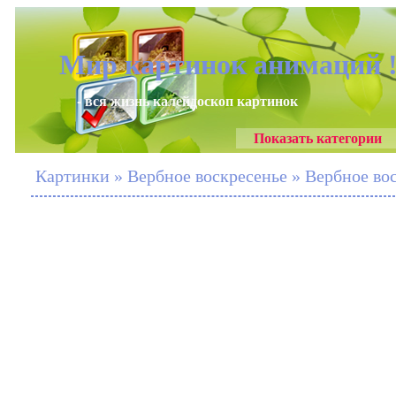
Мир картинок анимаций 
- вся жизнь калейдоскоп картинок
Показать категории
Картинки » Вербное воскресенье » Вербное во