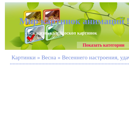
Мир картинок анимаций 
- вся жизнь калейдоскоп картинок
Показать категории
Картинки » Весна » Весеннего настроения, уда