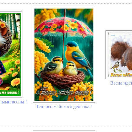
Весна идёт
ными весны !
Теплого майского денечка !