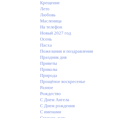
Крещение
Лето
Любовь
Масленица
На телефон
Новый 2027 год
Осень
Пасха
Пожелания и поздравления
Праздник дня
Приветы
Приколы
Природа
Прощёное воскресенье
Разное
Рождество
С Днем Ангела
С Днем рождения
С именами
Скучаю, жду