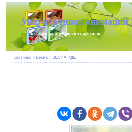
Мир картинок анимаций 
- вся жизнь калейдоскоп картинок
Картинки » Весна » ВЕСНА ИДЕТ