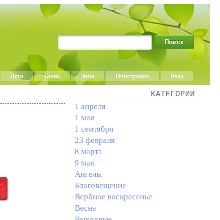
Лето
Осень
Зима
Регистрация
Вход
КАТЕГОРИИ
1 апреля
1 мая
1 сентября
23 февраля
8 марта
9 мая
Ангелы
Благовещение
Вербное воскресенье
Весна
Выходные