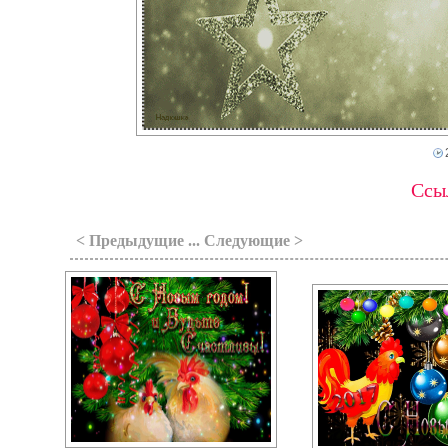
Ссыл
< Предыдущие ... Следующие >