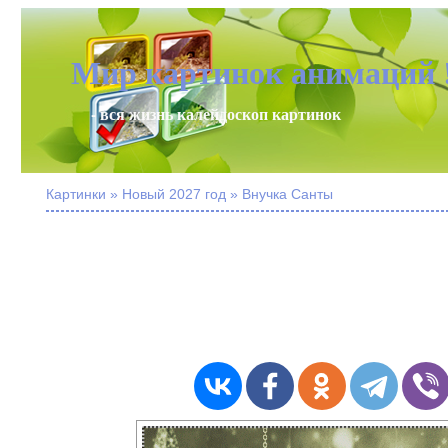
Мир картинок анимаций 
- вся жизнь калейдоскоп картинок
Картинки » Новый 2027 год » Внучка Санты