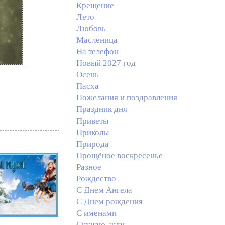
Крещение
Лето
Любовь
Масленица
На телефон
Новый 2027 год
Осень
Пасха
Пожелания и поздравления
Праздник дня
Приветы
Приколы
Природа
Прощёное воскресенье
Разное
Рождество
С Днем Ангела
С Днем рождения
С именами
Скучаю, жду