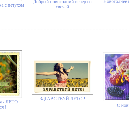
Новогоднее 
Добрый новогодний вечер со
а с петухом
свечей
ЗДРАВСТВУЙ ЛЕТО !
ья - ЛЕТО
С нов
я !