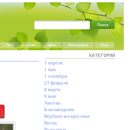
Лето
Осень
Зима
Регистрация
Вход
КАТЕГОРИИ
1 апреля
1 мая
1 сентября
23 февраля
8 марта
9 мая
Ангелы
Благовещение
Вербное воскресенье
Весна
Выходные