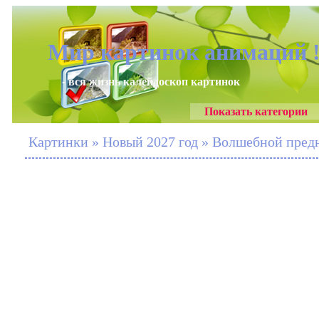
Мир картинок анимаций 
- вся жизнь калейдоскоп картинок
Показать категории
Картинки » Новый 2027 год » Волшебной предн