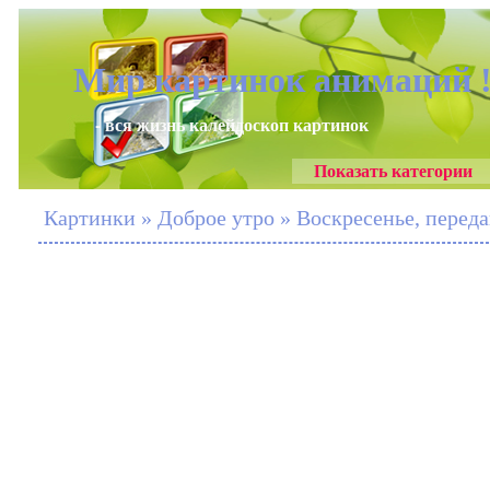
Мир картинок анимаций 
- вся жизнь калейдоскоп картинок
Показать категории
Картинки » Доброе утро » Воскресенье, переда