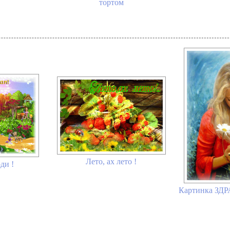
тортом
Лето, ах лето !
оди !
Картинка ЗД