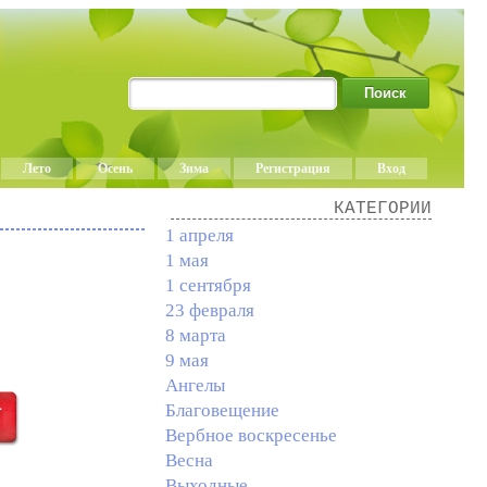
Лето
Осень
Зима
Регистрация
Вход
КАТЕГОРИИ
1 апреля
1 мая
1 сентября
23 февраля
8 марта
9 мая
Ангелы
Благовещение
Вербное воскресенье
Весна
Выходные