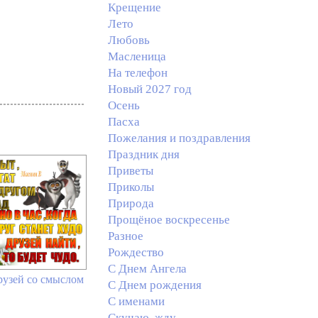
Крещение
Лето
Любовь
Масленица
На телефон
Новый 2027 год
Осень
Пасха
Пожелания и поздравления
Праздник дня
Приветы
Приколы
Природа
Прощёное воскресенье
Разное
Рождество
С Днем Ангела
рузей со смыслом
С Днем рождения
С именами
Скучаю, жду