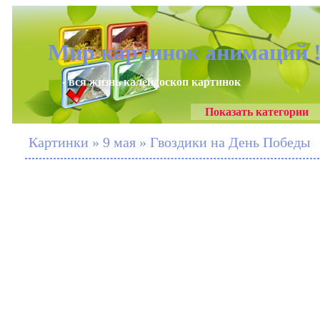
Мир картинок анимаций 
- вся жизнь калейдоскоп картинок
Показать категории
Картинки » 9 мая » Гвоздики на День Победы