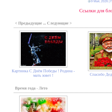
9 Май, 2026
| 
Ссылки для бло
< Предыдущие ... Следующие >
Картинка С Днём Победы ! Родина -
Спасибо Деду
мать зовет !
Время года - Лето