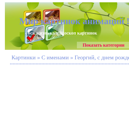
Мир картинок анимаций 
- вся жизнь калейдоскоп картинок
Показать категории
Картинки » С именами » Георгий, с днем рожде