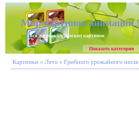
Мир картинок анимаций 
- вся жизнь калейдоскоп картинок
Показать категории
Картинки » Лето » Грибного урожайного июля 