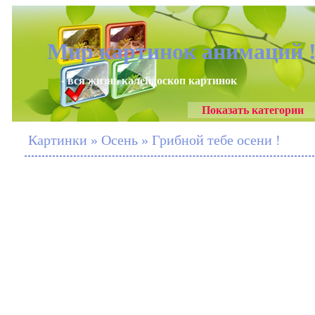
Мир картинок анимаций 
- вся жизнь калейдоскоп картинок
Показать категории
Картинки » Осень » Грибной тебе осени !