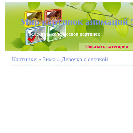
Мир картинок анимаций 
- вся жизнь калейдоскоп картинок
Показать категории
Картинки » Зима » Девочка с елочкой