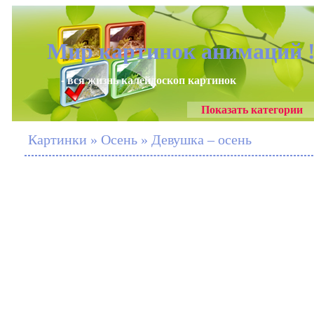
Мир картинок анимаций 
- вся жизнь калейдоскоп картинок
Показать категории
Картинки » Осень » Девушка – осень