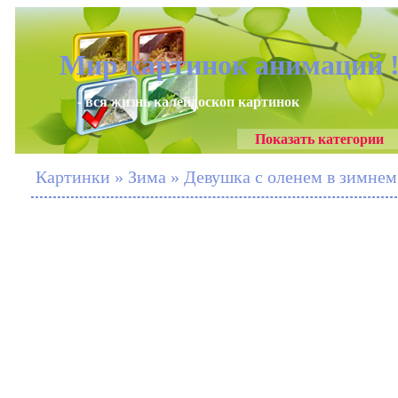
Мир картинок анимаций 
- вся жизнь калейдоскоп картинок
Показать категории
Картинки » Зима » Девушка с оленем в зимнем