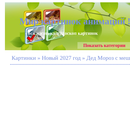
Мир картинок анимаций 
- вся жизнь калейдоскоп картинок
Показать категории
Картинки » Новый 2027 год » Дед Мороз с ме