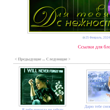
25 Февраль, 2024
Ссылки для бло
< Предыдущие ... Следующие >
Дарю тебе снеж
Я тебя никогда не забуду