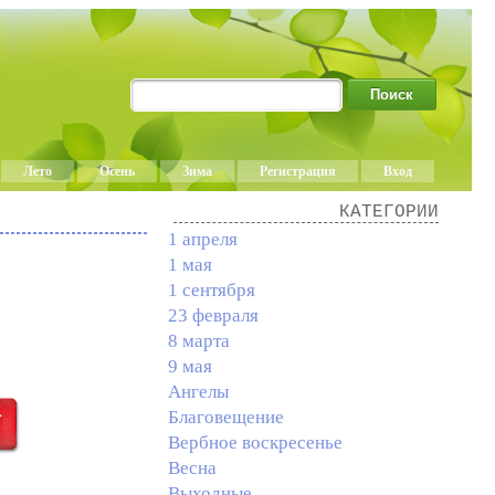
Лето
Осень
Зима
Регистрация
Вход
КАТЕГОРИИ
1 апреля
1 мая
1 сентября
23 февраля
8 марта
9 мая
Ангелы
Благовещение
Вербное воскресенье
Весна
Выходные