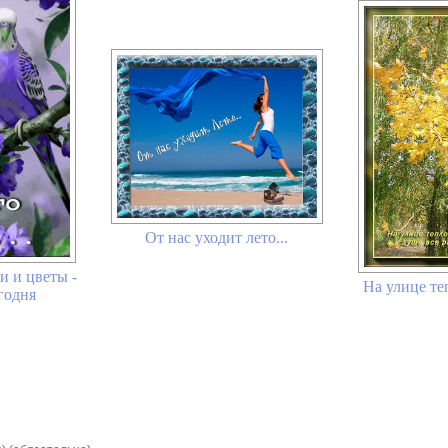
От нас уходит лето...
и и цветы -
На улице теп
годня