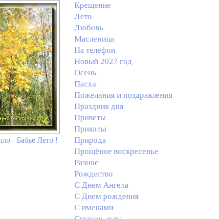
Крещение
Лето
Любовь
Масленица
На телефон
Новый 2027 год
Осень
Пасха
Пожелания и поздравления
Праздник дня
Приветы
Приколы
Природа
ло - Бабье Лето !
Прощёное воскресенье
Разное
Рождество
С Днем Ангела
С Днем рождения
С именами
Скучаю, жду