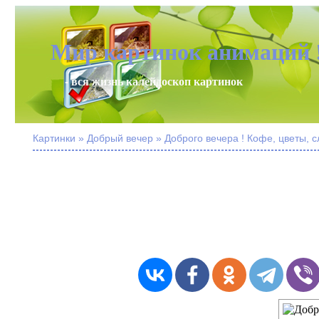
Мир картинок анимаций 
- вся жизнь калейдоскоп картинок
Картинки » Добрый вечер » Доброго вечера ! Кофе, цветы, 