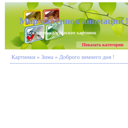
Мир картинок анимаций 
- вся жизнь калейдоскоп картинок
Показать категории
Картинки » Зима » Доброго зимнего дня !