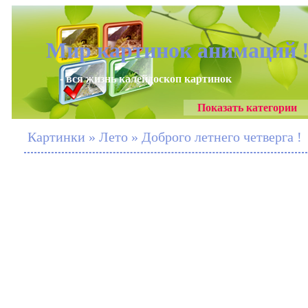
Мир картинок анимаций 
- вся жизнь калейдоскоп картинок
Показать категории
Картинки » Лето » Доброго летнего четверга !