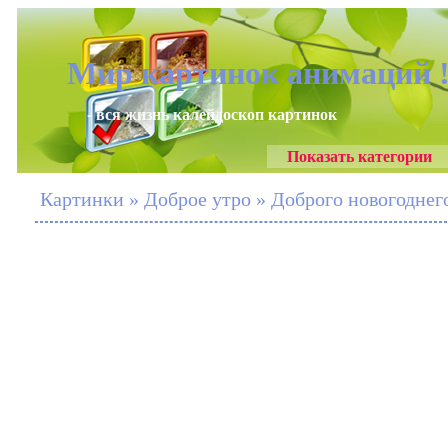
Мир картинок анимаций 
- вся жизнь калейдоскоп картинок
Показать категории
Картинки » Доброе утро » Доброго новогоднего