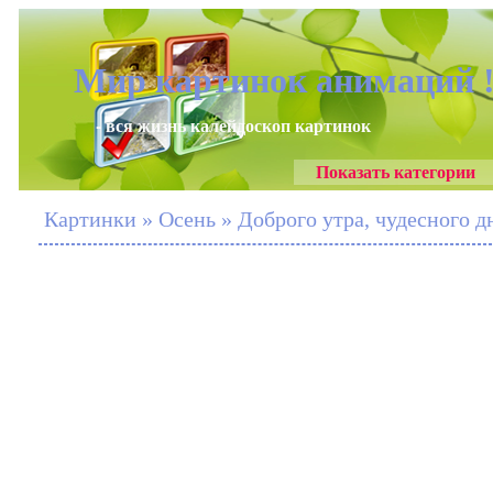
Мир картинок анимаций 
- вся жизнь калейдоскоп картинок
Показать категории
Картинки » Осень » Доброго утра, чудесного дн