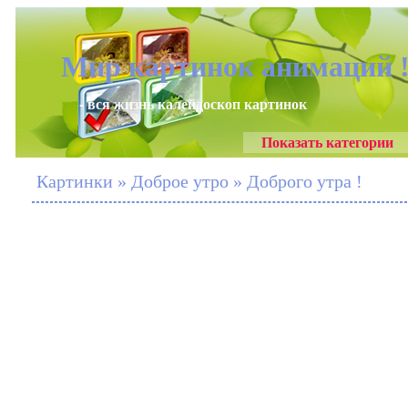
Мир картинок анимаций 
- вся жизнь калейдоскоп картинок
Показать категории
Картинки » Доброе утро » Доброго утра !