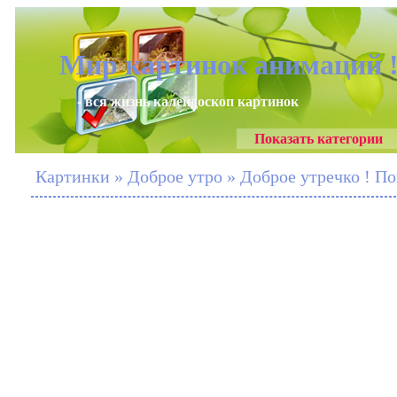
Мир картинок анимаций 
- вся жизнь калейдоскоп картинок
Показать категории
Картинки » Доброе утро » Доброе утречко ! П