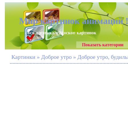
Мир картинок анимаций 
- вся жизнь калейдоскоп картинок
Показать категории
Картинки » Доброе утро » Доброе утро, будил