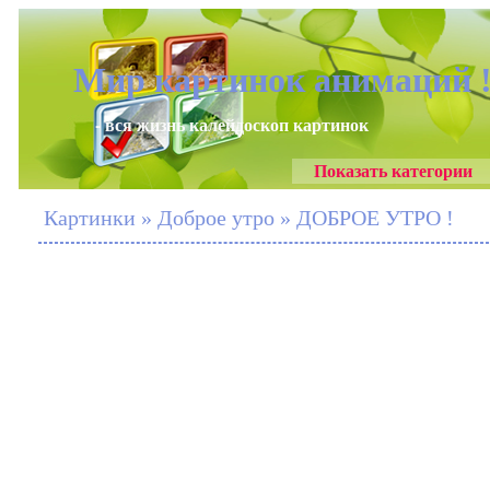
Мир картинок анимаций 
- вся жизнь калейдоскоп картинок
Показать категории
Картинки » Доброе утро » ДОБРОЕ УТРО !