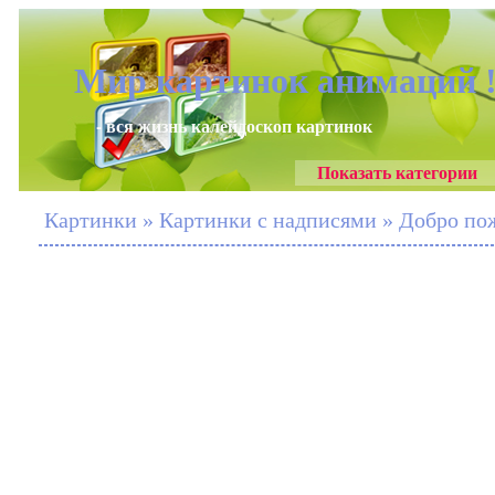
Мир картинок анимаций 
- вся жизнь калейдоскоп картинок
Показать категории
Картинки » Картинки с надписями » Добро пож