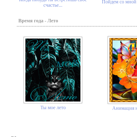
Пойдем со мной 
счастье...
Время года - Лето
Ты мое лето
Анимация н