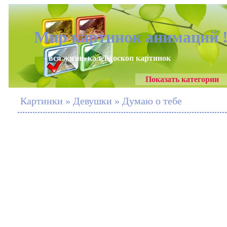
Мир картинок анимаций 
- вся жизнь калейдоскоп картинок
Показать категории
Картинки » Девушки » Думаю о тебе