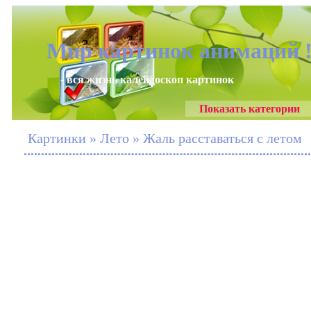
Мир картинок анимаций 
- вся жизнь калейдоскоп картинок
Показать категории
Картинки » Лето » Жаль расставаться с летом