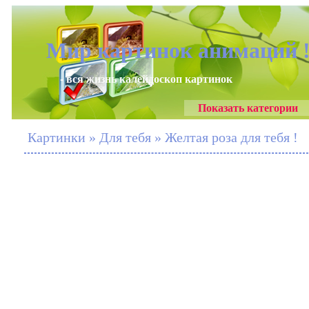
Мир картинок анимаций 
- вся жизнь калейдоскоп картинок
Показать категории
Картинки » Для тебя » Желтая роза для тебя !