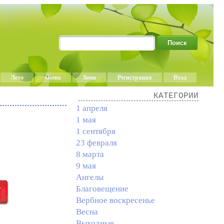
Лето
Осень
Зима
Регистрация
Вход
КАТЕГОРИИ
1 апреля
1 мая
1 сентября
23 февраля
8 марта
9 мая
Ангелы
Благовещение
Вербное воскресенье
Весна
Выходные