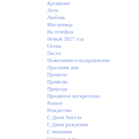
Крещение
Лето
Любовь
Масленица
На телефон
Новый 2027 год
Осень
Пасха
Пожелания и поздравления
Праздник дня
Приветы
Приколы
Природа
Прощёное воскресенье
Разное
Рождество
С Днем Ангела
С Днем рождения
С именами
Скучаю, жду