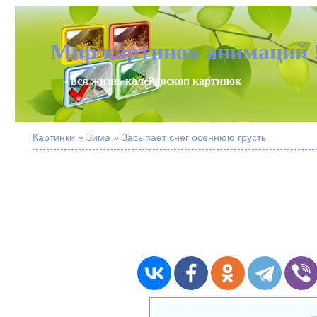
Мир картинок анимаций 
- вся жизнь калейдоскоп картинок
Картинки » Зима » Засыпает снег осеннюю грусть