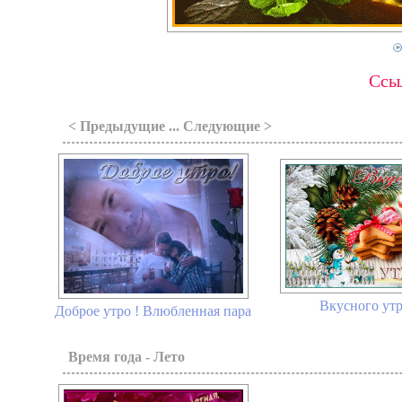
Ссыл
< Предыдущие ... Следующие >
Вкусного ут
Доброе утро ! Влюбленная пара
Время года - Лето