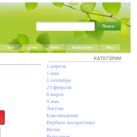
Лето
Осень
Зима
Регистрация
Вход
КАТЕГОРИИ
1 апреля
1 мая
1 сентября
23 февраля
8 марта
9 мая
Ангелы
Благовещение
Вербное воскресенье
Весна
Выходные