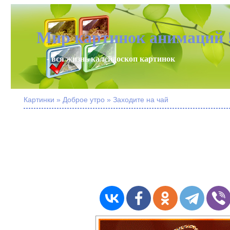
Мир картинок анимаций 
- вся жизнь калейдоскоп картинок
Картинки » Доброе утро » Заходите на чай