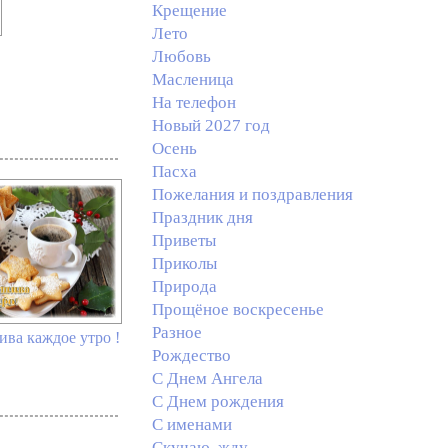
Крещение
Лето
Любовь
Масленица
На телефон
Новый 2027 год
Осень
Пасха
Пожелания и поздравления
Праздник дня
Приветы
Приколы
Природа
Прощёное воскресенье
Разное
ива каждое утро !
Рождество
С Днем Ангела
С Днем рождения
С именами
Скучаю, жду