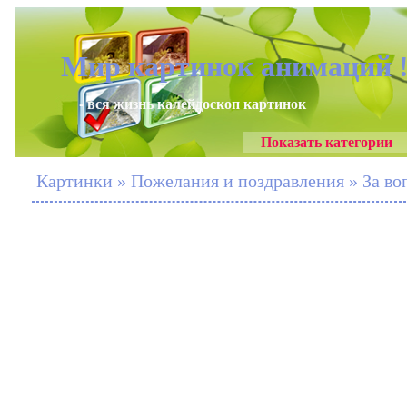
Мир картинок анимаций 
- вся жизнь калейдоскоп картинок
Показать категории
Картинки » Пожелания и поздравления » За в