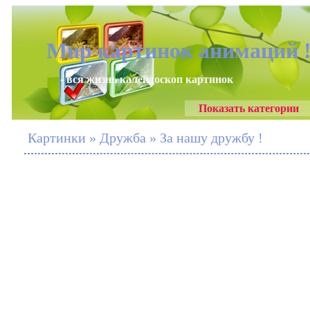
Мир картинок анимаций 
- вся жизнь калейдоскоп картинок
Показать категории
Картинки » Дружба » За нашу дружбу !