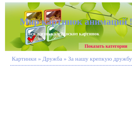
Мир картинок анимаций 
- вся жизнь калейдоскоп картинок
Показать категории
Картинки » Дружба » За нашу крепкую дружбу !