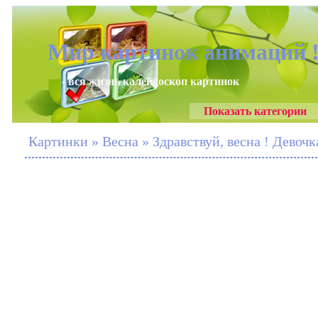
Мир картинок анимаций 
- вся жизнь калейдоскоп картинок
Показать категории
Картинки » Весна » Здравствуй, весна ! Девочк