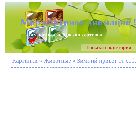
Мир картинок анимаций 
- вся жизнь калейдоскоп картинок
Показать категории
Картинки » Животные » Зимний привет от соб