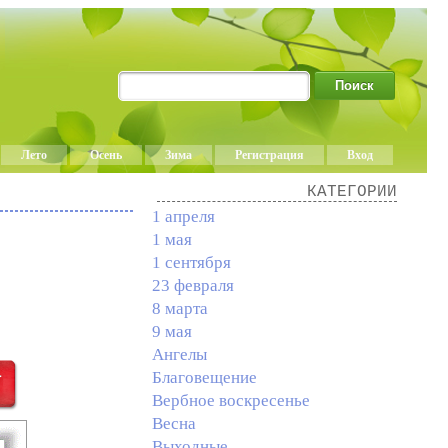
Лето
Осень
Зима
Регистрация
Вход
КАТЕГОРИИ
1 апреля
1 мая
1 сентября
23 февраля
8 марта
9 мая
Ангелы
Благовещение
Вербное воскресенье
Весна
Выходные