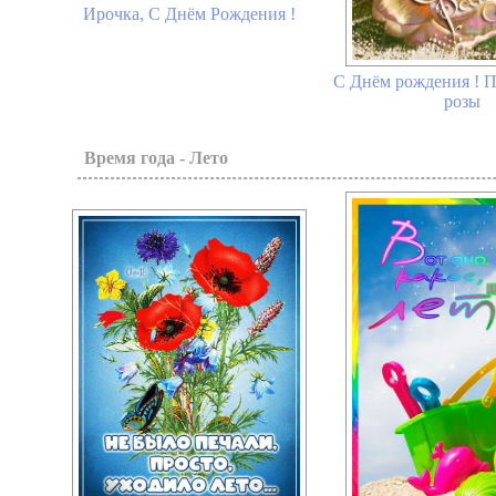
Ирочка, С Днём Рождения !
С Днём рождения ! 
розы
Время года - Лето