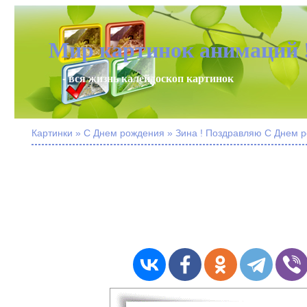
Мир картинок анимаций 
- вся жизнь калейдоскоп картинок
Картинки » С Днем рождения » Зина ! Поздравляю С Днем р