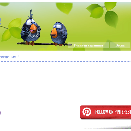
!
Главная страница
Весна
ождения !