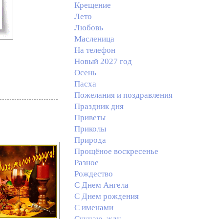
Крещение
Лето
Любовь
Масленица
На телефон
Новый 2027 год
Осень
Пасха
Пожелания и поздравления
Праздник дня
Приветы
Приколы
Природа
Прощёное воскресенье
Разное
Рождество
С Днем Ангела
С Днем рождения
С именами
Скучаю, жду